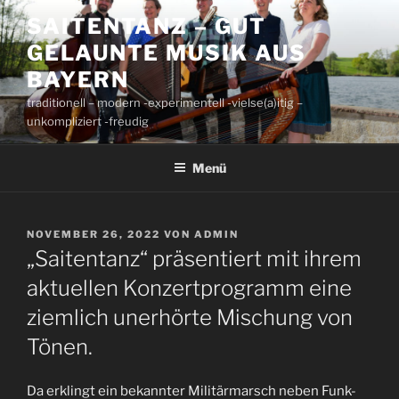
Zum
SAITENTANZ – GUT
Inhalt
GELAUNTE MUSIK AUS
springen
BAYERN
traditionell – modern -experimentell -vielse(a)itig –
unkompliziert -freudig
Menü
VERÖFFENTLICHT
NOVEMBER 26, 2022
VON
ADMIN
AM
„Saitentanz“ präsentiert mit ihrem
aktuellen Konzertprogramm eine
ziemlich unerhörte Mischung von
Tönen.
Da erklingt ein bekannter Militärmarsch neben Funk-