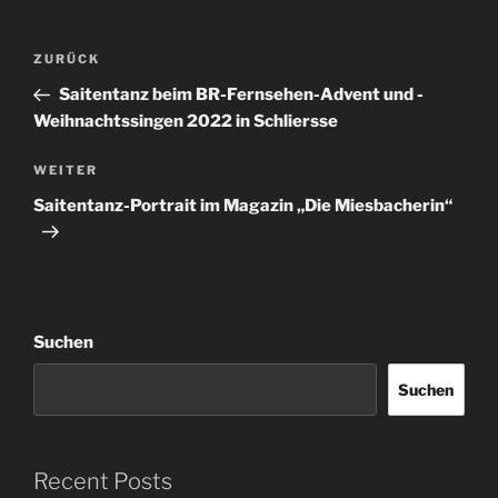
Beitrags-
Vorheriger
ZURÜCK
Navigation
Beitrag
Saitentanz beim BR-Fernsehen-Advent und -
Weihnachtssingen 2022 in Schliersse
Nächster
WEITER
Beitrag
Saitentanz-Portrait im Magazin „Die Miesbacherin“
Suchen
Suchen
Recent Posts