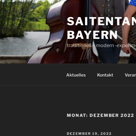
Zum
Inhalt
SAITENTAN
springen
BAYERN
traditionell – modern -experime
Aktuelles
Kontakt
Veran
MONAT:
DEZEMBER 2022
VERÖFFENTLICHT
DEZEMBER 19, 2022