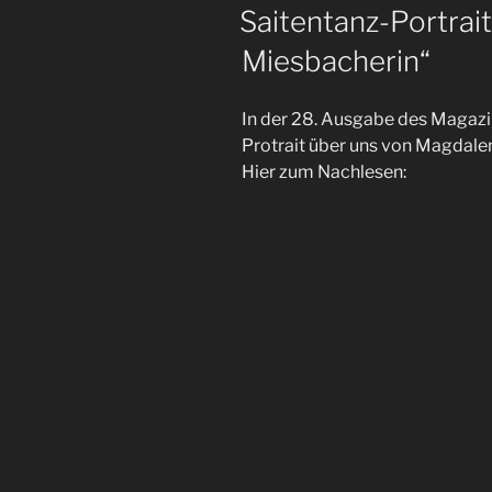
AM
Saitentanz-Portrai
Miesbacherin“
In der 28. Ausgabe des Magazi
Protrait über uns von Magdalen
Hier zum Nachlesen: