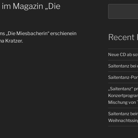
t im Magazin „Die
ns „Die Miesbacherin“ erschienein
Recent 
a Kratzer.
Neue CD ab sofo
Saitentanz bei
Saitentanz-Por
„Saitentanz“ pr
Konzertprogram
Mischung von 
Saitentanz be
Weihnachtssing