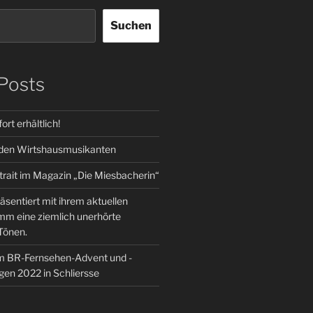
Suchen
Posts
rt erhältlich!
 den Wirtshausmusikanten
trait im Magazin „Die Miesbacherin“
äsentiert mit ihrem aktuellen
m eine ziemlich unerhörte
Tönen.
im BR-Fernsehen-Advent und -
en 2022 in Schliersse