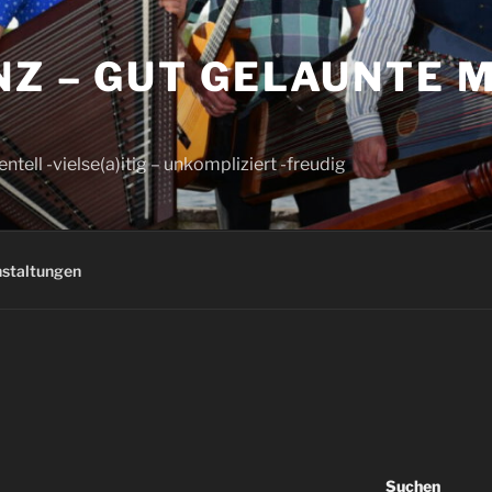
Z – GUT GELAUNTE 
ntell -vielse(a)itig – unkompliziert -freudig
staltungen
Suchen